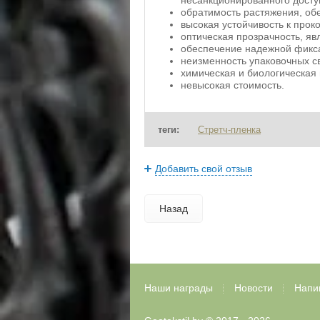
несанкционированного досту
обратимость растяжения, о
высокая устойчивость к прок
оптическая прозрачность, яв
обеспечение надежной фикса
неизменность упаковочных с
химическая и биологическая
невысокая стоимость.
теги:
Стретч-пленка
Добавить свой отзыв
Назад
Наши награды
Новости
Напи