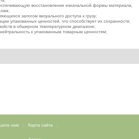
па;
беспечивающую восстановление изначальной формы материала;
олам;
ляющеяся залогом визуального доступа к грузу;
ции упакованных ценностей, что способствует их сохранности;
войств в обширном температурном диапазоне;
 нейтральность к упакованным товарным ценностям;
шите нам
Карта сайта