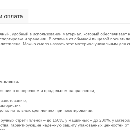
и оплата
чный, удобный в использовании материал, который обеспечивает 
спортировке и хранении. В отличие от обычной пищевой полиэтиле
олиэтилена. Можно смело назвать этот материал уникальным для 
ч-пленки:
яжении в поперечном и продольном направлении;
 запотеванию;
актеристик;
 дополнительных креплениях при пакетировании;
 ручных стретч пленок – до 150%, у машинных – до 230%, у матери
ства, гарантирующие надежную защиту упакованных ценностей от в