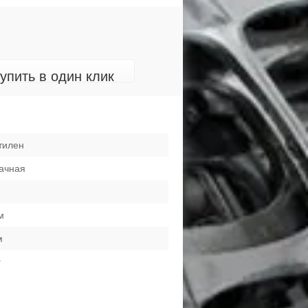
упить в один клик
тилен
ачная
м
м
г